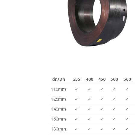
dn/Dn
355
400
450
500
560
110mm
✓
✓
✓
✓
✓
125mm
✓
✓
✓
✓
✓
140mm
✓
✓
✓
✓
✓
160mm
✓
✓
✓
✓
✓
180mm
✓
✓
✓
✓
✓