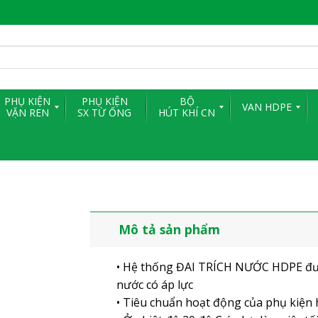
PHỤ KIỆN
PHỤ KIỆN
BỘ
VAN HDPE
VẶN REN
SX TỪ ỐNG
HÚT KHÍ CN
Mô tả sản phẩm
• Hệ thống ĐAI TRÍCH NƯỚC HDPE đượ
nước có áp lực
• Tiêu chuẩn hoạt động của phụ kiện 