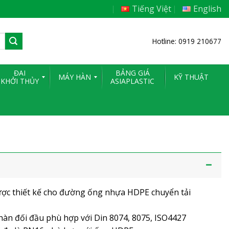
Tiếng Việt
English
Hotline: 0919 210677
ĐAI
BẢNG GIÁ
MÁY HÀN
KỸ THUẬT
KHỞI THỦY
ASIAPLASTIC
c thiết kế cho đường ống nhựa HDPE chuyển tải
hàn đối đầu phù hợp với Din 8074, 8075, ISO4427