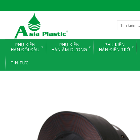
Skip
to
content
PHỤ KIỆN
PHỤ KIỆN
PHỤ KIỆN
HÀN ĐỐI ĐẦU
HÀN ÂM DƯƠNG
HÀN ĐIỆN TRỞ
TIN TỨC