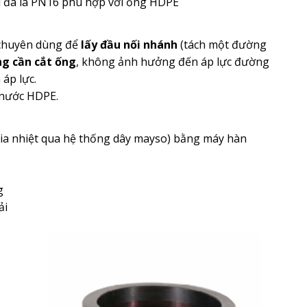
tối đa là PN16 phù hợp với ống HDPE
 chuyên dùng để
lấy đầu nối nhánh
(tách một đường
g cần cắt ống
, không ảnh hưởng đến áp lực đường
áp lực.
 nước HDPE.
ia nhiệt qua hệ thống dây mayso) bằng máy hàn
g
ải