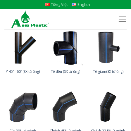
Skip
Tiếng Việt
English
to
content
Y 45°- 60°(SX từ ống)
Tê đều (SX từ ống)
Tê giảm(SX từ ống)
Cút 90°- 4 mảnh
Chếch 45°- 3 mảnh
Chếch 22,5°- 2 mảnh