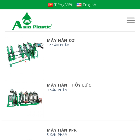
Skip
Tiếng Việt
English
to
content
MÁY HÀN CƠ
12 SẢN PHẨM
MÁY HÀN THỦY LỰC
9 SẢN PHẨM
MÁY HÀN PPR
5 SẢN PHẨM