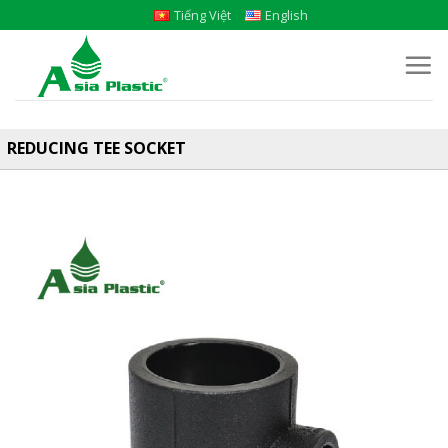
Skip
Tiếng Việt
English
to
content
REDUCING TEE SOCKET