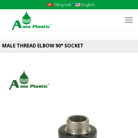
Skip
Tiếng Việt
English
to
content
MALE THREAD ELBOW 90° SOCKET