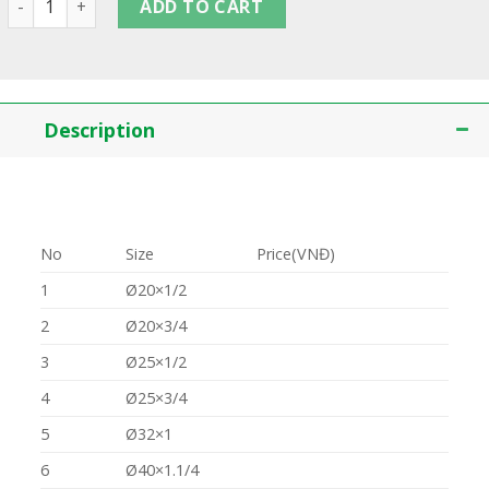
ADD TO CART
Description
No
Size
Price(VNĐ)
1
Ø20×1/2
2
Ø20×3/4
3
Ø25×1/2
4
Ø25×3/4
5
Ø32×1
6
Ø40×1.1/4